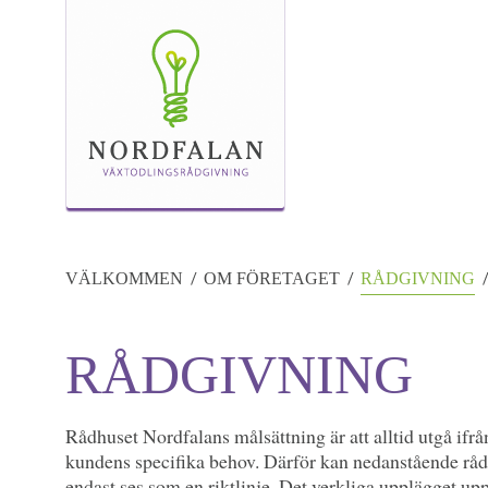
VÄLKOMMEN
OM FÖRETAGET
RÅDGIVNING
RÅDGIVNING
Rådhuset Nordfalans målsättning är att alltid utgå ifrå
kundens specifika behov. Därför kan nedanstående rå
endast ses som en riktlinje. Det verkliga upplägget up