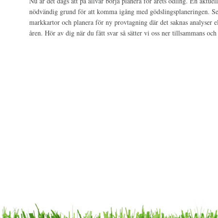
Nu är det dags att på allvar börja planera för årets odling. En aktuel
nödvändig grund för att komma igång med gödslingsplaneringen. Se
markkartor och planera för ny provtagning där det saknas analyser elle
åren. Hör av dig när du fått svar så sätter vi oss ner tillsammans och