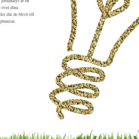
l jordanalys är en
 över dina
r där de blivit till
 planerar.